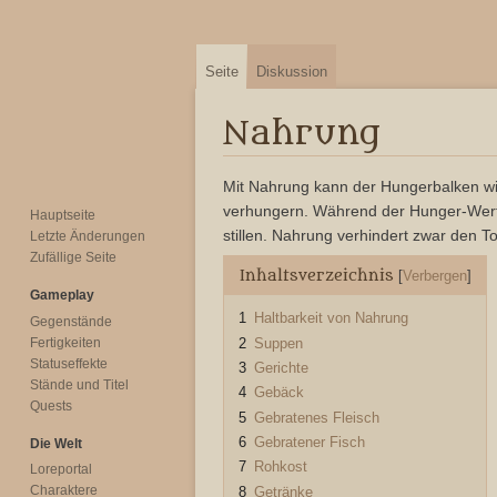
Seite
Diskussion
Nahrung
Zur
Zur
Mit Nahrung kann der Hungerbalken wie
Navigation
Suche
verhungern. Während der Hunger-Wert e
Hauptseite
springen
springen
stillen. Nahrung verhindert zwar den 
Letzte Änderungen
Zufällige Seite
Inhaltsverzeichnis
Gameplay
1
Haltbarkeit von Nahrung
Gegenstände
Fertigkeiten
2
Suppen
Statuseffekte
3
Gerichte
Stände und Titel
4
Gebäck
Quests
5
Gebratenes Fleisch
6
Gebratener Fisch
Die Welt
7
Rohkost
Loreportal
Charaktere
8
Getränke