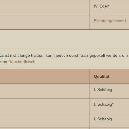
IV. Edel*
Eventgegenstand
 Es ist nicht lange haltbar, kann jedoch durch Salz gepökelt werden, um
t man
Räucherfleisch
.
Qualität
I. Schäbig
I. Schäbig*
I. Schäbig