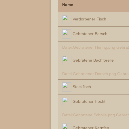
Name
Verdorbener Fisch
Gebratener Barsch
Datei:Gebratener Hering.png
Gebrat
Gebratene Bachforelle
Datei:Gebratener Dorsch.png
Gebra
Stockfisch
Gebratener Hecht
Datei:Gebratene Scholle.png
Gebrat
Gebratener Karpfen