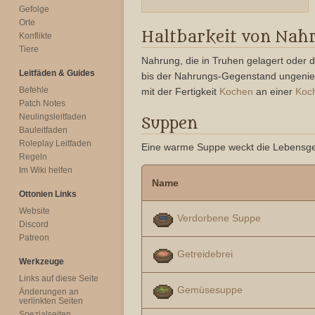
Gefolge
Orte
Haltbarkeit von Nah
Konflikte
Tiere
Nahrung, die in Truhen gelagert oder d
Leitfäden & Guides
bis der Nahrungs-Gegenstand ungenießb
Befehle
mit der Fertigkeit
Kochen
an einer
Koch
Patch Notes
Neulingsleitfaden
Suppen
Bauleitfaden
Roleplay Leitfaden
Eine warme Suppe weckt die Lebensgeist
Regeln
Im Wiki helfen
Name
Ottonien Links
Website
Verdorbene Suppe
Discord
Patreon
Getreidebrei
Werkzeuge
Links auf diese Seite
Gemüsesuppe
Änderungen an
verlinkten Seiten
Spezialseiten